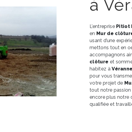
à Vé
L’entreprise
Pitiot
en
Mur de clôtur
usant d’une expérie
mettons tout en oe
accompagnons ains
clôture
et sommes
habitez à
Vérann
pour vous transme
votre projet de
Mu
tout notre passion
encore plus notre d
qualifiée et travail