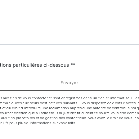
tions particulières ci-dessous **
Envoyer
x fins de vous contacter et sont enregistrées dans un fichier informatisé. Elles 
uniquées aux seuls destinataires suivants: . Vous disposez de droits d’accès, de r
 et du droit d’introduire une réclamation auprès d’une autorité de contrôle, ainsi
r courrier électronique à l'adresse . Un justificatif d'identité pourra vous être d
 aux fins probatoires et de gestion des contentieux. Vous avez le droit de vous in
cnil.fr pour plus d’informations sur vos droits.