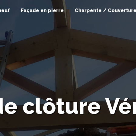
neuf
Façade en pierre
Charpente / Couvertur
de clôture Vé