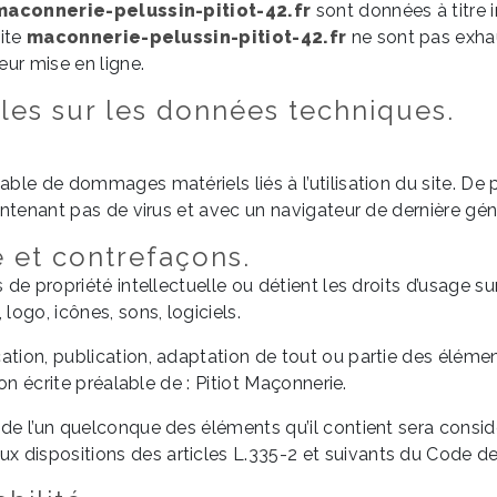
maconnerie-pelussin-pitiot-42.fr
sont données à titre i
site
maconnerie-pelussin-pitiot-42.fr
ne sont pas exhau
ur mise en ligne.
lles sur les données techniques.
ble de dommages matériels liés à l’utilisation du site. De pl
contenant pas de virus et avec un navigateur de dernière gé
e et contrefaçons.
 de propriété intellectuelle ou détient les droits d’usage su
ogo, icônes, sons, logiciels.
ation, publication, adaptation de tout ou partie des élémen
ion écrite préalable de : Pitiot Maçonnerie.
u de l’un quelconque des éléments qu’il contient sera cons
dispositions des articles L.335-2 et suivants du Code de P