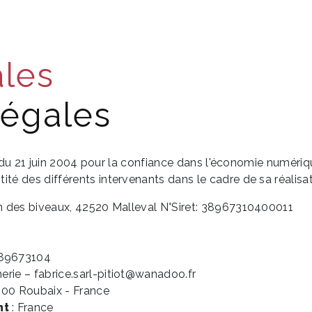
neuf
Façade en pierre
Charpente / Couvertur
ales
légales
 du 21 juin 2004 pour la confiance dans l'économie numérique,
ntité des différents intervenants dans le cadre de sa réalisat
n des biveaux, 42520 Malleval N°Siret: 38967310400011
89673104
erie – fabrice.sarl-pitiot@wanadoo.fr
100 Roubaix - France
nt
: France