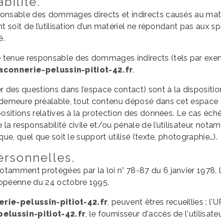
bilité.
nsable des dommages directs et indirects causés au matériel
t soit de l’utilisation d’un matériel ne répondant pas aux sp
é.
e tenue responsable des dommages indirects (tels par exe
connerie-pelussin-pitiot-42.fr
.
r des questions dans l’espace contact) sont à la disposition
 demeure préalable, tout contenu déposé dans cet espace qu
positions relatives à la protection des données. Le cas éch
 la responsabilité civile et/ou pénale de l’utilisateur, n
que, quel que soit le support utilisé (texte, photographie…).
ersonnelles.
tamment protégées par la loi n° 78-87 du 6 janvier 1978, la
uropéenne du 24 octobre 1995.
rie-pelussin-pitiot-42.fr
, peuvent êtres recueillies : l
elussin-pitiot-42.fr
, le fournisseur d'accès de l'utilisat