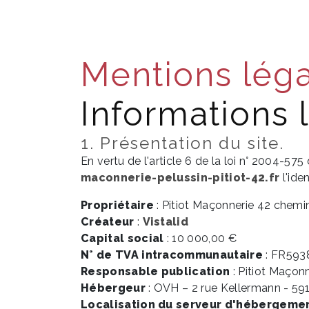
Panneau de gestion des cookies
Accueil
Rénovation
Maçonnerie 
Mentions lég
Informations 
1. Présentation du site.
En vertu de l'article 6 de la loi n° 2004-575
maconnerie-pelussin-pitiot-42.fr
l'ide
Propriétaire
: Pitiot Maçonnerie 42 chemi
Créateur
:
Vistalid
Capital social
: 10 000,00 €
N° de TVA intracommunautaire
: FR593
Responsable publication
: Pitiot Maçonn
Hébergeur
: OVH – 2 rue Kellermann - 59
Localisation du serveur d'hébergeme