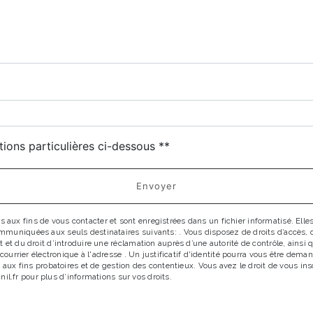
tions particulières ci-dessous **
Envoyer
x fins de vous contacter et sont enregistrées dans un fichier informatisé. Elles 
uniquées aux seuls destinataires suivants: . Vous disposez de droits d’accès, de r
 et du droit d’introduire une réclamation auprès d’une autorité de contrôle, ainsi
r courrier électronique à l'adresse . Un justificatif d'identité pourra vous être d
 aux fins probatoires et de gestion des contentieux. Vous avez le droit de vous in
cnil.fr pour plus d’informations sur vos droits.