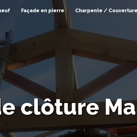
neuf
Façade en pierre
Charpente / Couvertur
e clôture Ma