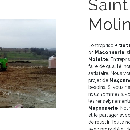
Saint
Moli
L’entreprise
Pitiot
en
Maçonnerie
, 
Molette
. Entrepri
faire de qualité, 
satisfaire. Nous 
projet de
Maçonn
besoins. Si vous h
nous sommes à vot
les renseignements
Maçonnerie
. Not
et le partager ave
de réussir. Toute no
avec propreté et ri