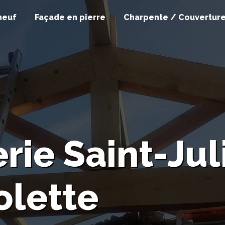
neuf
Façade en pierre
Charpente / Couvertur
ie Saint-Jul
olette