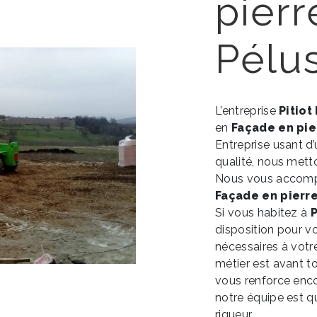
pierr
Pélu
L’entreprise
Pitiot
en
Façade en pie
Entreprise usant d’
qualité, nous mett
Nous vous accompa
Façade en pierr
Si vous habitez à
P
disposition pour v
nécessaires à votr
métier est avant t
vous renforce encor
notre équipe est qu
rigueur.