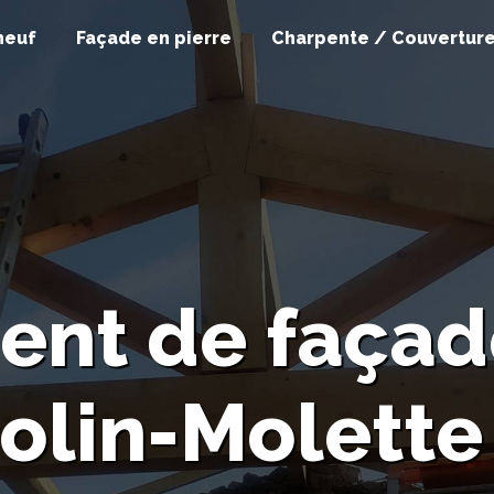
neuf
Façade en pierre
Charpente / Couvertur
nt de façad
olin-Molette